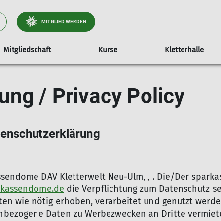
MITGLIED WERDEN
Mitgliedschaft
Kurse
Kletterhalle
n & Treffs
sprechpartner
Trainingsbereich
Schulen & soziale Gruppen
Events
Routenbau
Jobs
ung / Privacy Policy
tenschutzerklärung
assendome DAV Kletterwelt Neu-Ulm, , . Die/Der spar
rkassendome.de
die Verpflichtung zum Datenschutz seh
en wie nötig erhoben, verarbeitet und genutzt werde
ezogene Daten zu Werbezwecken an Dritte vermietet