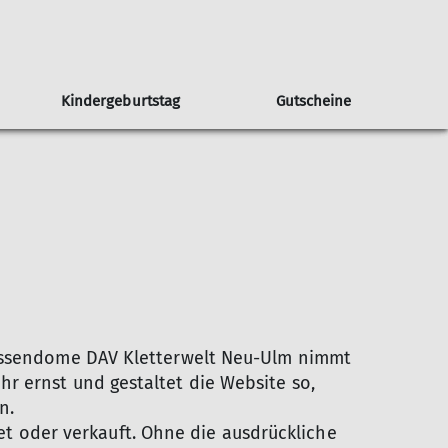
Kindergeburtstag
Gutscheine
Selbstsicherungsgeräte
Partner
Yoga
Sicher Klettern
Firmenevents
Bistro
kassendome DAV Kletterwelt Neu-Ulm nimmt
r ernst und gestaltet die Website so,
n.
 oder verkauft. Ohne die ausdrückliche