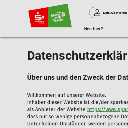
Mein.Alpenverein
Neu hier?
Klettern
Preise und Öffnungszeiten
Kletterkurse
Kinderkletterwelt
Klettergruppe
An
Datenschutzerklär
Über uns und den Zweck der Da
Willkommen auf unserer Website.
Inhaber dieser Website ist die/der spark
als Anbieter der Website
https://www.spa
dass nur so wenige personenbezogene Dat
Unter keinen Umständen werden personenb