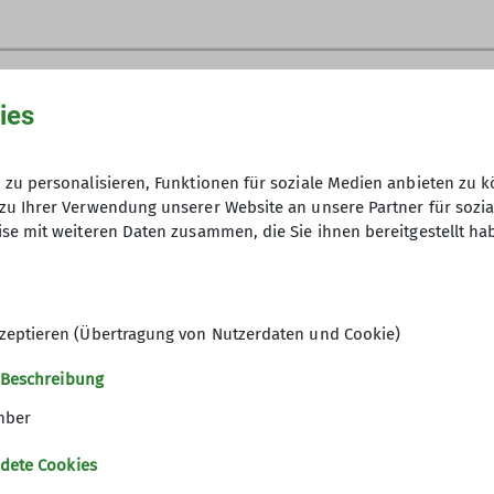
G
ies
und Jugendlichen ein attraktiver Trendsport im Schul
tzen aufweist.
zu personalisieren, Funktionen für soziale Medien anbieten zu k
rungen zu stellen, Gemeinschaft zu erleben, Verantw
zu Ihrer Verwendung unserer Website an unsere Partner für sozi
– nicht nur im körperlichen Bereich – hat u.a. das ba
se mit weiteren Daten zusammen, die Sie ihnen bereitgestellt ha
-Pauschale (Sportarbeitsgemeinschaft).
t uns als Verein (DAV Sektion Neu-Ulm) Klettern als 
zeptieren (Übertragung von Nutzerdaten und Cookie)
 Beschreibung
 und zur Leitung einer Klettergruppe qualifizierten L
mber
tem Leihmaterial wie Gurte, Schuhe.
dete Cookies
 (nicht an Feiertagen) ab Hallenöffnung bis 17 Uhr mit 