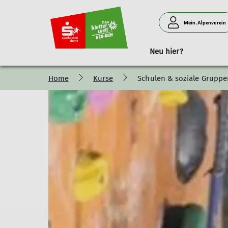
Mein.Alpenverein
Neu hier?
Home
Kurse
Schulen & soziale Gruppe
Klettern
Preise und Öffnungszeiten
Kletterkurse
Kinderkletterwelt
Klettergruppe
An