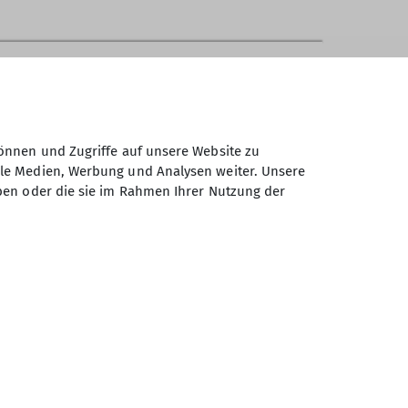
unterricht angeboten werden, der
önnen und Zugriffe auf unsere Website zu
ortung zu üben und Vertrauen aufzubauen.
ale Medien, Werbung und Analysen weiter. Unsere
yerische Kultusministerium schon lange
ben oder die sie im Rahmen Ihrer Nutzung der
Schulsport oder AG anzubieten. Wir
ehrers zahlen
4,5€ pro Schüler und Lehrer
offiziellem Schreiben der Schule. Dieser