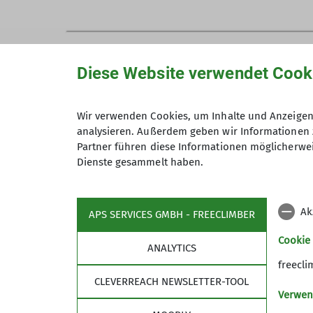
Klettern als Schulsport/Schul A
Diese Website verwendet Cook
Mit Klettern als Schulsport kann Kindern 
obendrein einen hohen pädagogischen Nu
Wir verwenden Cookies, um Inhalte und Anzeigen 
Klettern bedeutet sich neuen Herausforde
analysieren. Außerdem geben wir Informationen 
Die positive Wirkung des Klettertrainings 
Partner führen diese Informationen möglicherwei
erkannt und fördert dies u.a. mit der SAG
Dienste gesammelt haben.
Deswegen ist es möglich in Kooperation mi
unterstützen Sie als Schule dabei gerne!
Ak
APS SERVICES GMBH - FREECLIMBER
Preise und Informationen
Cookie
ANALYTICS
Schulklassen unter Leitung eines befugten
freecli
als Eintrittspreis.
Preis zzgl. evtl. benötig
CLEVERREACH NEWSLETTER-TOOL
Verwen
Der Tarif ist gültig von Montag bis Freitag