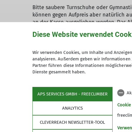
Bitte saubere Turnschuhe oder Gymnasti
können gegen Aufpreis aber natürlich au
an der Kasse ausgeliehen werden. Das A
zum Zeitpunkt des Kurses zwischen 6 – 14
Diese Website verwendet Cook
Mind. Teilnehmeranzahl: 4
Wir verwenden Cookies, um Inhalte und Anzeigen 
analysieren. Außerdem geben wir Informationen 
Partner führen diese Informationen möglicherwei
Dienste gesammelt haben.
Ak
APS SERVICES GMBH - FREECLIMBER
Cookie
ANALYTICS
Kletterhalle
Part
freecli
CLEVERREACH NEWSLETTER-TOOL
DAV Sektion Neu-Ulm
Züblin
Verwen
Benutzerordnung
Edelrid