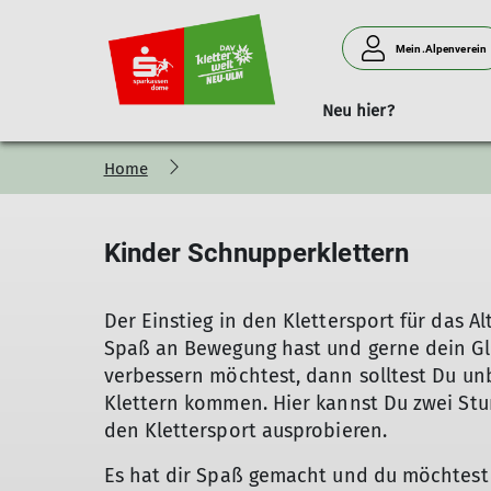
Mein.Alpenverein
Neu hier?
Home
Klettern
Preise und Öffnungszeiten
Kletterkurse
Kinderkletterwelt
Klettergruppe
An
Kinder Schnupperklettern
Der Einstieg in den Klettersport für das A
Spaß an Bewegung hast und gerne dein Gl
verbessern möchtest, dann solltest Du u
Klettern kommen. Hier kannst Du zwei Stu
den Klettersport ausprobieren.
Es hat dir Spaß gemacht und du möchtest 