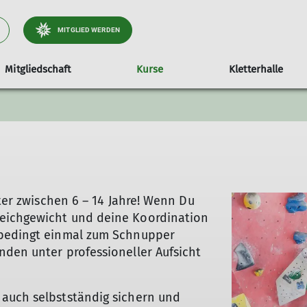
MITGLIED WERDEN
Mitgliedschaft
Kurse
Kletterhalle
n & Treffs
sprechpartner
Trainingsbereich
Schulen & soziale Gruppen
Events
Routenbau
Jobs
lter zwischen 6 – 14 Jahre! Wenn Du
eichgewicht und deine Koordination
nbedingt einmal zum Schnupper
nden unter professioneller Aufsicht
auch selbstständig sichern und